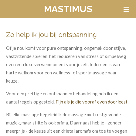
MASTIMUS
Ga
direct
naar
de
Zo help ik jou bij ontspanning
hoofdinhoud
Of je nou komt voor pure ontspanning, ongemak door stijve,
vastzittende spieren, het reduceren van stress of simpelweg
even een luxe verwenmoment voor jezelf. Iedereen is van
harte welkom voor een wellness- of sportmassage naar
keuze.
Voor een prettige en ontspannen behandeling heb ik een
aantal regels opgesteld.
Fijn als je die vooraf even doorleest.
Bij elke massage begeleid ik de massage met rustgevende
muziek, maar stilte is ook prima. Daarnaast heb je - zonder
meerprijs - de keuze uit een drietal aroma's om toe te voegen